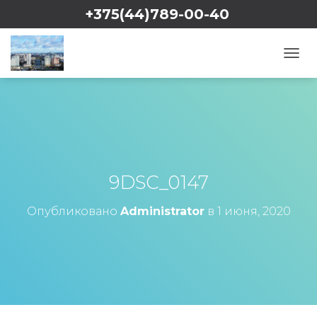
+375(44)789-00-40
Viber
WhatsApp
П
Е
Р
Е
К
Л
Ю
Ч
И
9DSC_0147
Т
Ь
Опубликовано
Administrator
в
1 июня, 2020
Н
А
В
И
Г
А
Ц
И