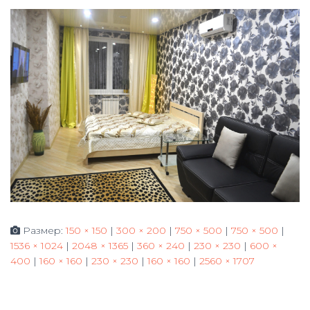
Ю
Размер:
150 × 150
|
300 × 200
|
750 × 500
|
750 × 500
|
1536 × 1024
|
2048 × 1365
|
360 × 240
|
230 × 230
|
600 ×
400
|
160 × 160
|
230 × 230
|
160 × 160
|
2560 × 1707