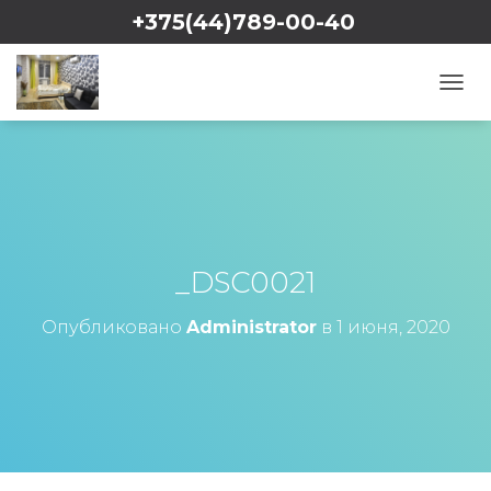
+375(44)789-00-40
Viber
WhatsApp
П
Е
Р
Е
К
Л
Ю
Ч
И
_DSC0021
Т
Ь
Опубликовано
Administrator
в
1 июня, 2020
Н
А
В
И
Г
А
Ц
И