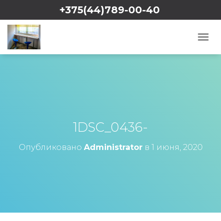
+375(44)789-00-40
Viber
WhatsApp
П
Е
Р
Е
К
Л
Ю
Ч
И
1DSC_0436-
Т
Ь
Опубликовано
Administrator
в
1 июня, 2020
Н
А
В
И
Г
А
Ц
И