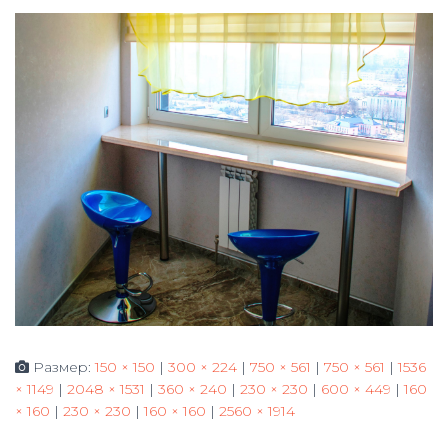
Ю
Размер:
150 × 150
|
300 × 224
|
750 × 561
|
750 × 561
|
1536
× 1149
|
2048 × 1531
|
360 × 240
|
230 × 230
|
600 × 449
|
160
× 160
|
230 × 230
|
160 × 160
|
2560 × 1914